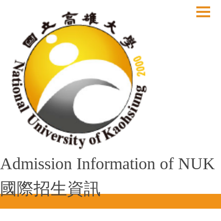
跳
到
主
要
內
容
區
Admission Information of NUK
國際招生資訊