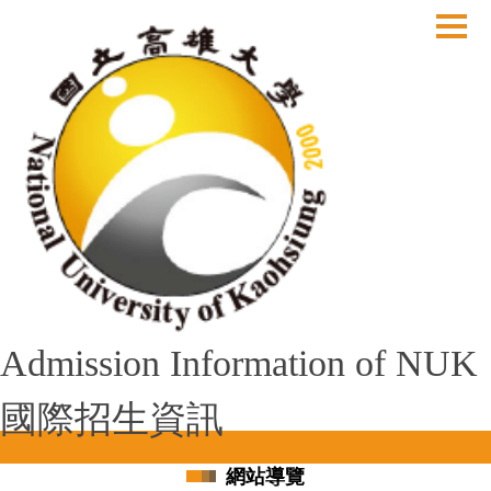
跳
到
主
要
內
容
區
Admission Information of NUK
國際招生資訊
網站導覽