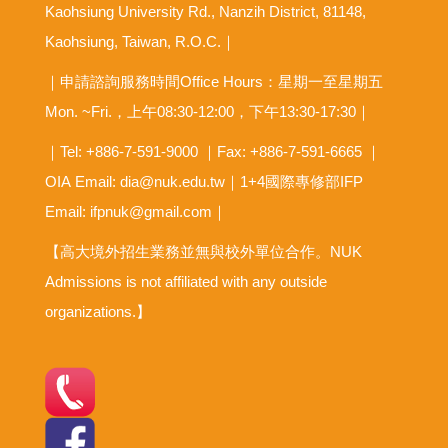
Kaohsiung University Rd., Nanzih District, 81148,
Kaohsiung, Taiwan, R.O.C.｜
｜申請諮詢服務時間Office Hours：星期一至星期五
Mon. ~Fri.，上午08:30-12:00，下午13:30-17:30｜
｜Tel: +886-7-591-9000 ｜Fax: +886-7-591-6665 ｜
OIA
Email: dia@nuk.edu.tw
｜1+4國際專修部IFP
Email: ifpnuk@gmail.com｜
【高大境外招生業務並無與校外單位合作。NUK
Admissions is not affiliated with any outside
organizations.】