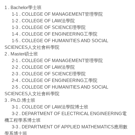
1 . Bachelor學士班
1-1 . COLLEGE OF MANAGEMENT管理學院
1-2 . COLLEGE OF LAW法學院
1-3 . COLLEGE OF SCIENCE理學院
1-4 . COLLEGE OF ENGINEERING工學院
1-5 . COLLEGE OF HUMANITIES AND SOCIAL
SCIENCES人文社會科學院
2 . Master碩士班
2-1 . COLLEGE OF MANAGEMENT管理學院
2-2 . COLLEGE OF LAW法學院
2-3 . COLLEGE OF SCIENCE理學院
2-4 . COLLEGE OF ENGINEERING工學院
2-5 . COLLEGE OF HUMANITIES AND SOCIAL
SCIENCES人文社會科學院
3 . Ph.D.博士班
3-1 . COLLEGE OF LAW法學院博士班
3-2 . DEPARTMENT OF ELECTRICAL ENGINEERING電
機工程學系博士班
3-3 . DEPARTMENT OF APPLIED MATHEMATICS應用數
學系博士班