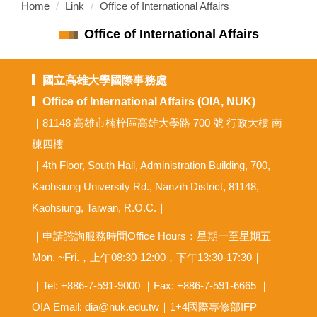
Home
Link
Office of International Affairs
Office of International Affairs
國立高雄大學國際事務處
Office of International Affairs (OIA, NUK)
｜81148 高雄市楠梓區高雄大學路 700 號 行政大樓 南
棟四樓｜
｜4th Floor, South Hall, Administration Building, 700,
Kaohsiung University Rd., Nanzih District, 81148,
Kaohsiung, Taiwan, R.O.C.｜
｜申請諮詢服務時間Office Hours：星期一至星期五
Mon. ~Fri.，上午08:30-12:00，下午13:30-17:30｜
｜Tel: +886-7-591-9000 ｜Fax: +886-7-591-6665 ｜
OIA
Email: dia@nuk.edu.tw
｜1+4國際專修部IFP