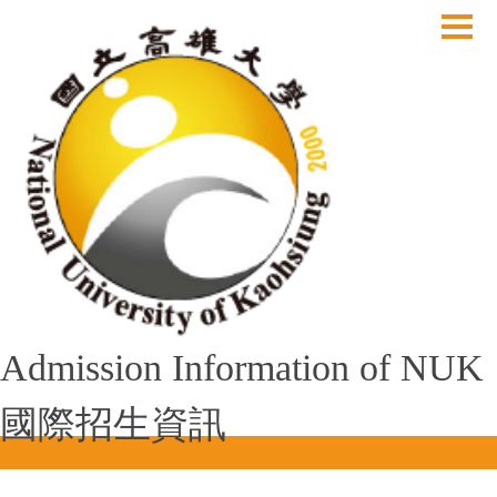
跳
到
主
要
內
容
區
Admission Information of NUK
國際招生資訊