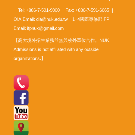
｜Tel: +886-7-591-9000 ｜Fax: +886-7-591-6665 ｜
OIA
Email: dia@nuk.edu.tw
｜1+4國際專修部IFP
Email: ifpnuk@gmail.com｜
【高大境外招生業務並無與校外單位合作。NUK
Admissions is not affiliated with any outside
organizations.】