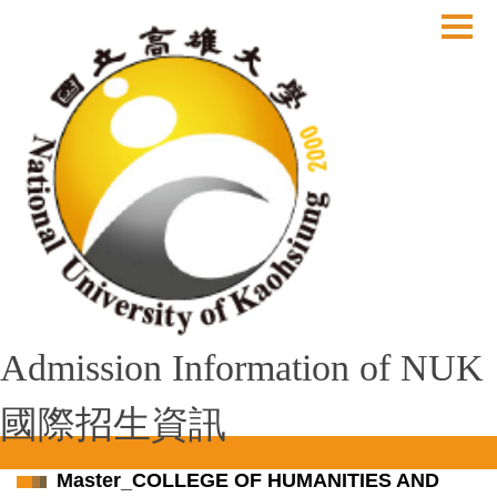
跳
到
主
要
內
容
區
Admission Information of NUK
國際招生資訊
Master_COLLEGE OF HUMANITIES AND