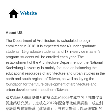
Website
About US
The Department of Architecture is scheduled to begin
enrollment in 2018. It is expected that 40 under graduate
students, 15 graduate students, and 17 in-service master’s
program students will be enrolled each year. The
establishment of the Architecture Department of the National
Kaohsiung University is mainly focused on balancing the
educational resources of architecture and urban studies in the
north and south regions of Taiwan, as well as laying the
foundation for the future development of architecture and
urban development in southern Taiwan.
國立高雄大學建築學系前身原為於2002年成立的「都市發展
與建築研究所」，之後在2012年配合學校組織調整，成立創
意設計與建築學系（建築組），設有大學部，以及研究所的